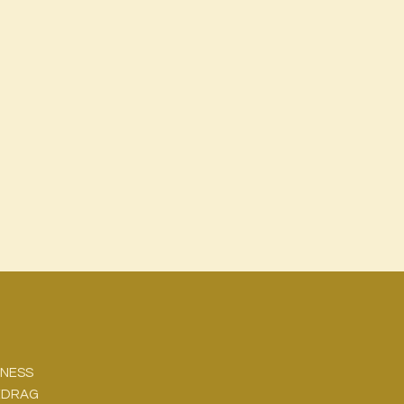
NESS
E
DRAG