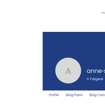
H
anne-
anne-sofi
0
Følgere
Profile
Blog Posts
Blog Co