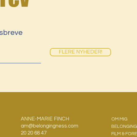
sbreve
FLERE NYHEDER!
ANNE-MARIE FINCH
OM MIG
am@belongingness.com
BELONGIN
G
20 20 68 47
FILM & FOR