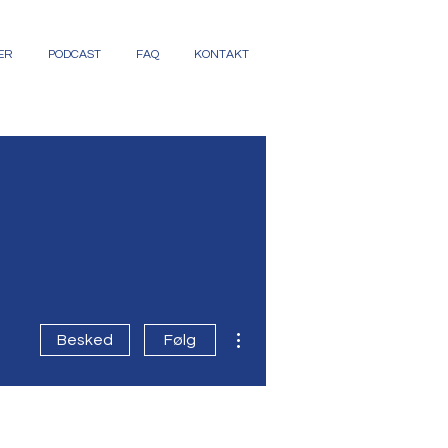
ER
PODCAST
FAQ
KONTAKT
Flere handlinger
Besked
Følg