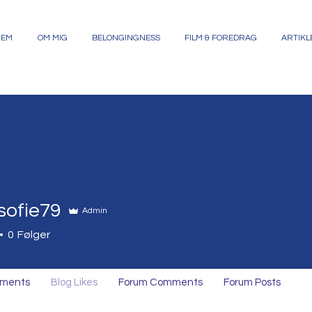
JEM
OM MIG
BELONGINGNESS
FILM & FOREDRAG
ARTIKL
sofie79
Admin
e79
0
Følger
mments
Blog Likes
Forum Comments
Forum Posts