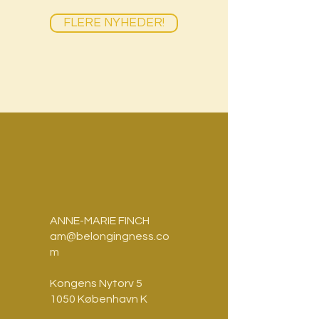
FLERE NYHEDER!
ANNE-MARIE FINCH
am@belongingness.co
m
Kongens Nytorv 5
1050 København K